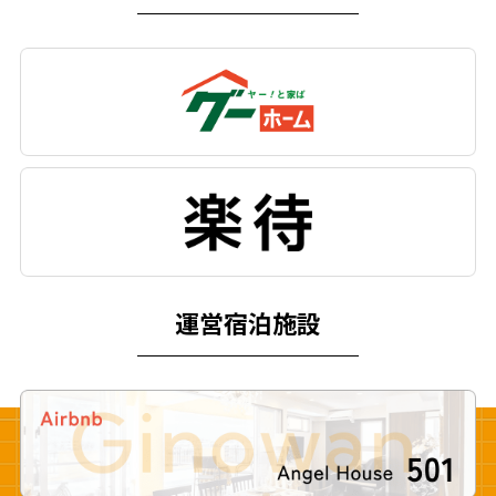
Pure Css Animated
運営宿泊施設
Background