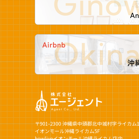
〒901-2300 沖縄県中頭郡北中城村字ライカム
イオンモール沖縄ライカム5F
howliveイオンモール沖縄ライカム店内