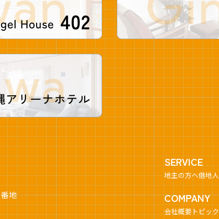
SERVICE
地主の方へ
借地人
1番地
COMPANY
会社概要
トピック