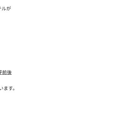
テルが
坪前後
います。