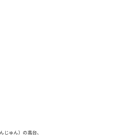
Css Animated Back
んじゅん）の高台、