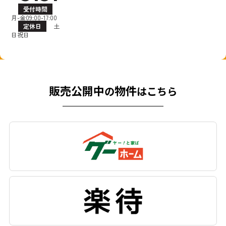
受付時間
月-金09:00-17:00
定休日
土
日祝日
販売公開中
物件
の
はこちら