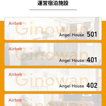
運営宿泊施設
Pure Css Animated
Background