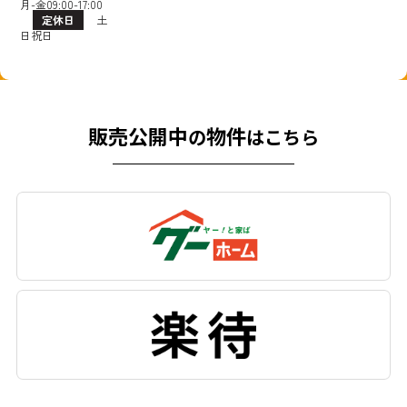
月-金09:00-17:00
定休日
土
日祝日
販売公開中
物件
の
はこちら